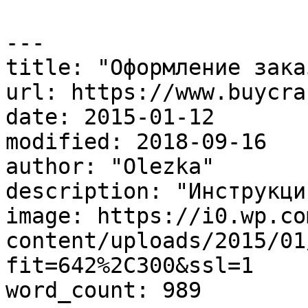
---

title: "Оформление заказ
url: https://www.buycra
date: 2015-01-12

modified: 2018-09-16

author: "Olezka"

description: "Инструкция
image: https://i0.wp.co
content/uploads/2015/01
fit=642%2C300&ssl=1

word_count: 989
