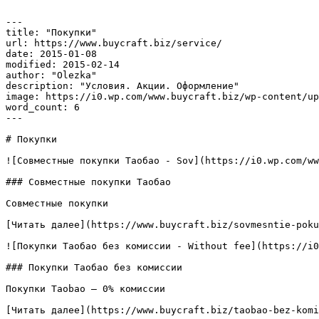
---

title: "Покупки"

url: https://www.buycraft.biz/service/

date: 2015-01-08

modified: 2015-02-14

author: "Olezka"

description: "Условия. Акции. Оформление"

image: https://i0.wp.com/www.buycraft.biz/wp-content/up
word_count: 6

---

# Покупки

![Совместные покупки Таобао - Sov](https://i0.wp.com/ww
### Совместные покупки Таобао

Совместные покупки

[Читать далее](https://www.buycraft.biz/sovmesntie-poku
![Покупки Таобао без комиссии - Without fee](https://i0
### Покупки Таобао без комиссии

Покупки Taobao — 0% комиссии

[Читать далее](https://www.buycraft.biz/taobao-bez-komi