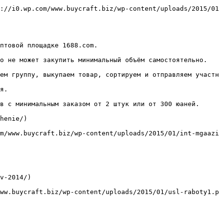
://i0.wp.com/www.buycraft.biz/wp-content/uploads/2015/01
птовой площадке 1688.com.

о не может закупить минимальный объём самостоятельно.

ем группу, выкупаем товар, сортируем и отправляем участн
я.

в с минимальным заказом от 2 штук или от 300 юаней.

henie/)

m/www.buycraft.biz/wp-content/uploads/2015/01/int-mgaazi
v-2014/)

ww.buycraft.biz/wp-content/uploads/2015/01/usl-raboty1.p