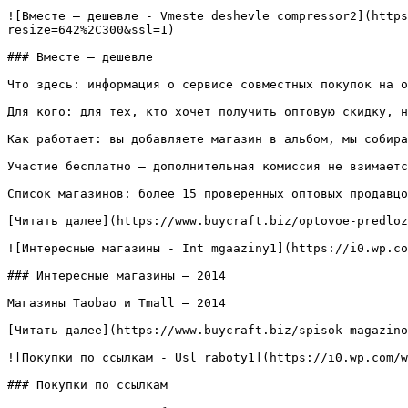
![Вместе — дешевле - Vmeste deshevle compressor2](https
resize=642%2C300&ssl=1)

### Вместе — дешевле

Что здесь: информация о сервисе совместных покупок на о
Для кого: для тех, кто хочет получить оптовую скидку, н
Как работает: вы добавляете магазин в альбом, мы собира
Участие бесплатно – дополнительная комиссия не взимаетс
Список магазинов: более 15 проверенных оптовых продавцо
[Читать далее](https://www.buycraft.biz/optovoe-predloz
![Интересные магазины - Int mgaaziny1](https://i0.wp.co
### Интересные магазины — 2014

Магазины Taobao и Tmall — 2014

[Читать далее](https://www.buycraft.biz/spisok-magazino
![Покупки по ссылкам - Usl raboty1](https://i0.wp.com/w
### Покупки по ссылкам
