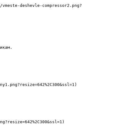
/vmeste-deshevle-compressor2.png?
икам.

ny1.png?resize=642%2C300&ssl=1)

ng?resize=642%2C300&ssl=1)
