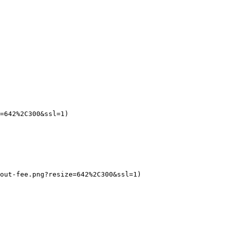
=642%2C300&ssl=1)

out-fee.png?resize=642%2C300&ssl=1)
