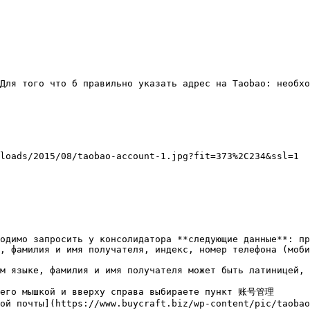
Для того что б правильно указать адрес на Taobao: необхо
loads/2015/08/taobao-account-1.jpg?fit=373%2C234&ssl=1

одимо запросить у консолидатора **следующие данные**: пр
, фамилия и имя получателя, индекс, номер телефона (моби
м языке, фамилия и имя получателя может быть латиницей, 
него мышкой и вверху справа выбираете пункт 账号管理

ой почты](https://www.buycraft.biz/wp-content/pic/taobao