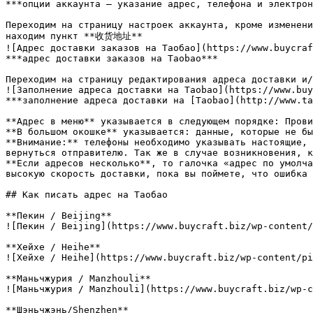
***опции аккаунта – указание адрес, телефона и электрон
Переходим на страницу настроек аккаунта, кроме изменени
находим пункт **收货地址**

![Адрес доставки заказов на Таобао](https://www.buycraf
***адрес доставки заказов на Taobao***

Переходим на страницу редактирования адреса доставки и/
![Заполнение адреса доставки на Taobao](https://www.buy
***заполнение адреса доставки на [Taobao](http://www.ta
**Адрес в меню** указывается в следующем порядке: Прови
**В большом окошке** указывается: данные, которые не бы
**Внимание:** телефоны необходимо указывать настоящие, 
вернуться отправителю. Так же в случае возникновения, к
**Если адресов несколько**, то галочка «адрес по умолча
высокую скорость доставки, пока вы поймете, что ошибка 
## Как писать адрес на Таобао

**Пекин / Beijing**

![Пекин / Beijing](https://www.buycraft.biz/wp-content/
**Хейхе / Heihe**

![Хейхе / Heihe](https://www.buycraft.biz/wp-content/pi
**Маньчжурия / Manzhouli**

![Маньчжурия / Manzhouli](https://www.buycraft.biz/wp-c
**Шэньчжэнь/Shenzhen**
