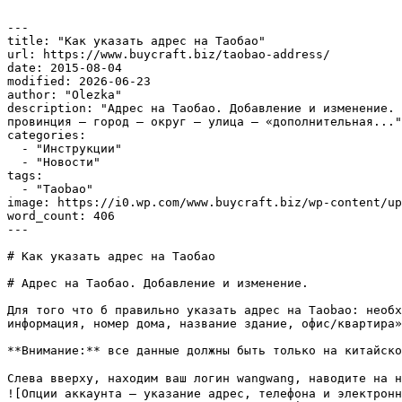
---

title: "Как указать адрес на Таобао"

url: https://www.buycraft.biz/taobao-address/

date: 2015-08-04

modified: 2026-06-23

author: "Olezka"

description: "Адрес на Таобао. Добавление и изменение. 
провинция – город – округ – улица – «дополнительная..."

categories:

  - "Инструкции"

  - "Новости"

tags:

  - "Taobao"

image: https://i0.wp.com/www.buycraft.biz/wp-content/up
word_count: 406

---

# Как указать адрес на Таобао

# Адрес на Таобао. Добавление и изменение.

Для того что б правильно указать адрес на Taobao: необх
информация, номер дома, название здание, офис/квартира»
**Внимание:** все данные должны быть только на китайско
Слева вверху, находим ваш логин wangwang, наводите на 
![Опции аккаунта – указание адрес, телефона и электронн