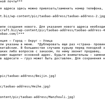
ной почты***

я адреса здесь можно привязать/заменить номер телефона, 
t.biz/wp-content/pic/taobao-address/taobao-address-2.jpg
или создания нового. Для указания нового адреса необходи
craft.biz/wp-content/pic/taobao-address/taobao-address-4
obao.com/)***

нция – Город – Округ – Улица

ли указаны в меню.  *Дублировать еще раз «страна- провин
китайские. В большинстве случаев курьер перед поездкой з
аких либо вопросов с заказом, по нему звонит продавец.

нию» выделит основной адрес. Будьте внимательны – замени
в адресате – груз может быть доставлен. Для сохранения н
pic/taobao-address/Beijin.jpg)

c/taobao-address/Heihe.jpg)

ontent/pic/taobao-address/Manzhouli.jpg)
