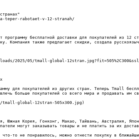
странах"

a-teper-rabotaet-v-12-stranah/

т программу бесплатной доставки для покупателей из 12 ст
ку. Компания также предлагает скидки, создала русскоязыч
loads/2025/05/tmall-global-12stran.jpg?fit=505%2C300&ssl
х

амму для покупателей из других стран. Теперь Tmall беспл
влечь больше покупателей со всего мира и продавать им св
/tmall-global-12stran-505x300.jpg)

я, Южная Корея, Гонконг, Макао, Тайвань, Австралия, Япон
патели могут заказывать товары и не платить за их достав
 что-то не понравилось, можно отнести покупку в ближайши