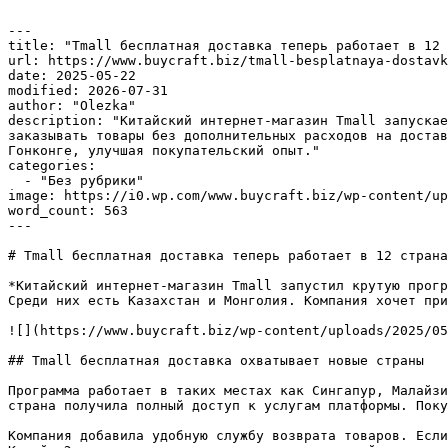
---

title: "Tmall бесплатная доставка теперь работает в 12 
url: https://www.buycraft.biz/tmall-besplatnaya-dostavk
date: 2025-05-22

modified: 2026-07-31

author: "Olezka"

description: "Китайский интернет-магазин Tmall запускае
заказывать товары без дополнительных расходов на достав
Гонконге, улучшая покупательский опыт."

categories:

  - "Без рубрики"

image: https://i0.wp.com/www.buycraft.biz/wp-content/up
word_count: 563

---

# Tmall бесплатная доставка теперь работает в 12 страна
*Китайский интернет-магазин Tmall запустил крутую прогр
Среди них есть Казахстан и Монголия. Компания хочет при
![](https://www.buycraft.biz/wp-content/uploads/2025/05
## Tmall бесплатная доставка охватывает новые страны

Программа работает в таких местах как Сингапур, Малайзи
страна получила полный доступ к услугам платформы. Поку
Компания добавила удобную службу возврата товаров. Если