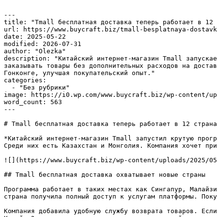
---

title: "Tmall бесплатная доставка теперь работает в 12 
url: https://www.buycraft.biz/tmall-besplatnaya-dostavk
date: 2025-05-22

modified: 2026-07-31

author: "Olezka"

description: "Китайский интернет-магазин Tmall запускае
заказывать товары без дополнительных расходов на достав
Гонконге, улучшая покупательский опыт."

categories:

  - "Без рубрики"

image: https://i0.wp.com/www.buycraft.biz/wp-content/up
word_count: 563

---

# Tmall бесплатная доставка теперь работает в 12 страна
*Китайский интернет-магазин Tmall запустил крутую прогр
Среди них есть Казахстан и Монголия. Компания хочет при
![](https://www.buycraft.biz/wp-content/uploads/2025/05
## Tmall бесплатная доставка охватывает новые страны

Программа работает в таких местах как Сингапур, Малайзи
страна получила полный доступ к услугам платформы. Поку
Компания добавила удобную службу возврата товаров. Если