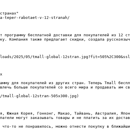
странах"

a-teper-rabotaet-v-12-stranah/

т программу бесплатной доставки для покупателей из 12 ст
ку. Компания также предлагает скидки, создала русскоязыч
loads/2025/05/tmall-global-12stran.jpg?fit=505%2C300&ssl
х

амму для покупателей из других стран. Теперь Tmall беспл
влечь больше покупателей со всего мира и продавать им св
/tmall-global-12stran-505x300.jpg)

я, Южная Корея, Гонконг, Макао, Тайвань, Австралия, Япон
патели могут заказывать товары и не платить за их достав
 что-то не понравилось, можно отнести покупку в ближайши