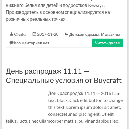
н
нижнего белья для детей и подростков Kewayi .
и
Производитель в основном специализируется на
к
розничных реальных точках
в
К
Olezka
2017-11-28
Детская одежда
,
Магазины
и
Комментариев нет
Читать далее
т
а
е
—
День распродаж 11.11 —
П
Специальные условия от Buycraft
р
о
День распродаж 11.11 — 2016 I am
ф
text block. Click edit button to change
е
this text. Lorem ipsum dolor sit amet,
с
consectetur adipiscing elit. Ut elit
с
tellus, luctus nec ullamcorper mattis, pulvinar dapibus leo.
и
я