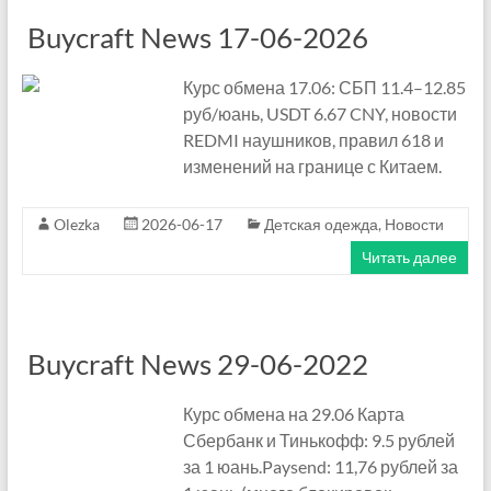
п
Buycraft News 17-06-2026
о
Курс обмена 17.06: СБП 11.4–12.85
к
руб/юань, USDT 6.67 CNY, новости
у
REDMI наушников, правил 618 и
изменений на границе с Китаем.
п
к
Olezka
2026-06-17
Детская одежда
,
Новости
Читать далее
и
в
К
Buycraft News 29-06-2022
и
Курс обмена на 29.06 Карта
т
Сбербанк и Тинькофф: 9.5 рублей
за 1 юань.Paysend: 11,76 рублей за
а