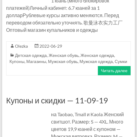
1 юань (много блокировок
е
платежей)Личный кабинет: 6.7 юаней за 1
долларРублевые курсы активно меняются. Перед
.
переводом обязательно уточнять. 歌曼泳衣实力工厂
T
Оптовый магазин купальников и одежды
a
Olezka
2022-06-29
o
Детская одежда
,
Женская обувь
,
Женская одежда
,
Купоны
,
Магазины
,
Мужская обувь
,
Мужская одежда
,
Сумки
b
Читать далее
a
o
—
Купоны и скидки — 11-09-19
1
на Taobao, Tmall и Kaola Женский
6
свитшот. Размер: S — 4XL. Много
цветов 19,9 юаней с купоном —
8
Мужская ветровка. Размер: M —