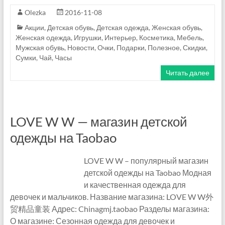
ш
Olezka
2016-11-08
о
Акции
,
Детская обувь
,
Детская одежда
,
Женская обувь
,
п
Женская одежда
,
Игрушки
,
Интерьер
,
Косметика
,
Мебель
,
о
Мужская обувь
,
Новости
,
Очки
,
Подарки
,
Полезное
,
Скидки
,
Сумки
,
Чай
,
Часы
г
о
Читать далее
л
и
к
LOVE W W — магазин детской
одежды на Taobao
LOVE W W – популярный магазин
детской одежды на Taobao Модная
и качественная одежда для
девочек и мальчиков. Название магазина: LOVE W W外
贸精品童装 Адрес: Chinagmj.taobao Разделы магазина:
О магазине: Сезонная одежда для девочек и