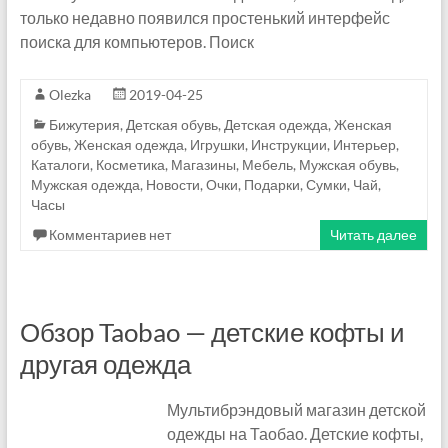
л
только недавно появился простенький интерфейс
а
поиска для компьютеров. Поиск
т
Olezka
2019-04-25
а
Бижутерия
,
Детская обувь
,
Детская одежда
,
Женская
обувь
,
Женская одежда
,
Игрушки
,
Инструкции
,
Интерьер
,
д
Каталоги
,
Косметика
,
Магазины
,
Мебель
,
Мужская обувь
,
р
Мужская одежда
,
Новости
,
Очки
,
Подарки
,
Сумки
,
Чай
,
Часы
у
Комментариев нет
Читать далее
г
о
Обзор Taobao — детские кофты и
м
другая одежда
.
Мультибрэндовый магазин детской
A
одежды на Таобао. Детские кофты,