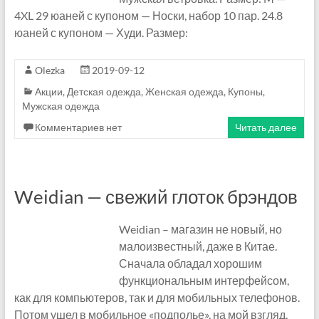
4XL 29 юаней с купоном — Носки, набор 10 пар. 24.8
8
юаней с купоном — Худи. Размер:
—
Olezka
2019-09-12
W
Акции
,
Детская одежда
,
Женская одежда
,
Купоны
,
e
Мужская одежда
c
Комментариев нет
Читать далее
h
a
Weidian — свежий глоток брэндов
t
Weidian – магазин не новый, но
.
малоизвестный, даже в Китае.
О
Сначала обладал хорошим
функциональным интерфейсом,
п
как для компьютеров, так и для мобильных телефонов.
Потом ушел в мобильное «подполье», на мой взгляд,