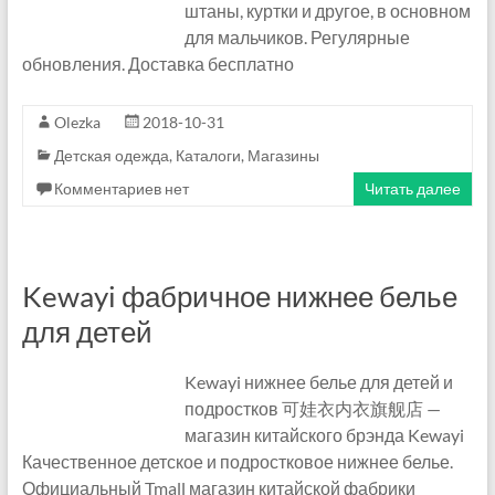
m
штаны, куртки и другое, в основном
для мальчиков. Регулярные
a
обновления. Доставка бесплатно
z
Olezka
2018-10-31
o
Детская одежда
,
Каталоги
,
Магазины
n
Комментариев нет
Читать далее
F
B
Kewayi фабричное нижнее белье
A
для детей
П
о
Kewayi нижнее белье для детей и
с
подростков 可娃衣内衣旗舰店 —
р
магазин китайского брэнда Kewayi
е
Качественное детское и подростковое нижнее белье.
д
Официальный Tmall магазин китайской фабрики