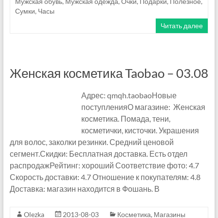
m
Мужская обувь
,
Мужская одежда
,
Очки
,
Подарки
,
Полезное
,
Сумки
,
Часы
a
Читать далее
z
o
Женская косметика Taobao – 03.08
n
F
Адрес: qmqh.taobaoНовые
поступленияО магазине: Женская
B
косметика. Помада, тени,
косметички, кисточки. Украшения
A
для волос, заколки резинки. Средний ценовой
сегмент.Скидки: Бесплатная доставка. Есть отдел
П
распродажРейтинг: хороший Соответствие фото: 4.7
о
Скорость доставки: 4.7 Отношение к покупателям: 4.8
с
Доставка: магазин находится в Фошань. В
р
е
д
Olezka
2013-08-03
Косметика
,
Магазины