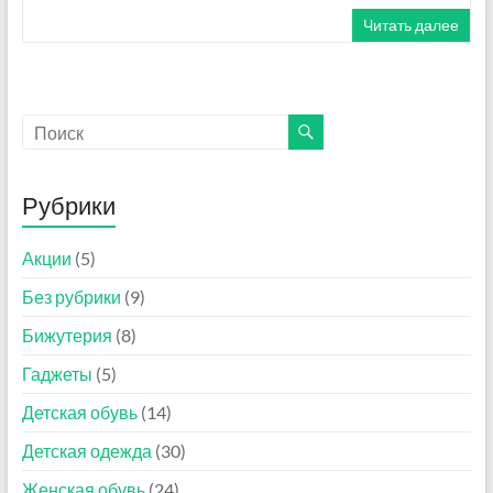
н
Читать далее
и
к
в
К
и
т
а
Рубрики
е
—
Акции
(5)
П
Без рубрики
(9)
р
о
Бижутерия
(8)
ф
Гаджеты
(5)
е
с
Детская обувь
(14)
с
Детская одежда
(30)
и
Женская обувь
(24)
я