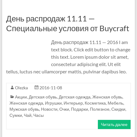
е
День распродаж 11.11 —
.
Специальные условия от Buycraft
T
a
День распродаж 11.11 — 2016 I am
text block. Click edit button to change
o
this text. Lorem ipsum dolor sit amet,
b
consectetur adipiscing elit. Ut elit
tellus, luctus nec ullamcorper mattis, pulvinar dapibus leo.
a
o
Olezka
2016-11-08
Акции
,
Детская обувь
,
Детская одежда
,
Женская обувь
,
—
Женская одежда
,
Игрушки
,
Интерьер
,
Косметика
,
Мебель
,
Мужская обувь
,
Новости
,
Очки
,
Подарки
,
Полезное
,
Скидки
,
1
Сумки
,
Чай
,
Часы
6
Читать далее
8