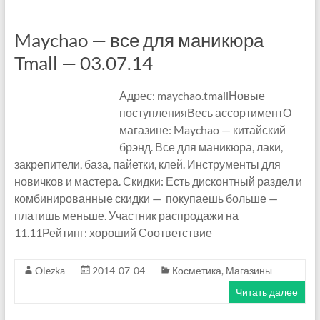
8
Maychao — все для маникюра
—
Tmall — 03.07.14
W
Адрес: maychao.tmallНовые
e
поступленияВесь ассортиментО
c
магазине: Maychao — китайский
брэнд. Все для маникюра, лаки,
h
закрепители, база, пайетки, клей. Инструменты для
a
новичков и мастера. Скидки: Есть дисконтный раздел и
комбинированные скидки — покупаешь больше —
t
платишь меньше. Участник распродажи на
11.11Рейтинг: хороший Соответствие
.
О
Olezka
2014-07-04
Косметика
,
Магазины
п
Читать далее