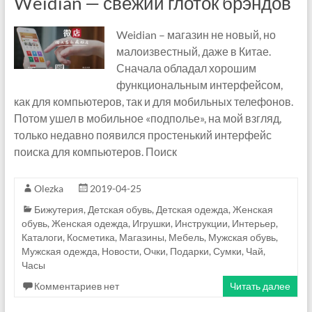
Weidian — свежий глоток брэндов
п
о
Weidian – магазин не новый, но
малоизвестный, даже в Китае.
к
Сначала обладал хорошим
функциональным интерфейсом,
у
как для компьютеров, так и для мобильных телефонов.
п
Потом ушел в мобильное «подполье», на мой взгляд,
только недавно появился простенький интерфейс
к
поиска для компьютеров. Поиск
и
Olezka
2019-04-25
в
Бижутерия
,
Детская обувь
,
Детская одежда
,
Женская
К
обувь
,
Женская одежда
,
Игрушки
,
Инструкции
,
Интерьер
,
Каталоги
,
Косметика
,
Магазины
,
Мебель
,
Мужская обувь
,
и
Мужская одежда
,
Новости
,
Очки
,
Подарки
,
Сумки
,
Чай
,
Часы
т
Комментариев нет
Читать далее
а