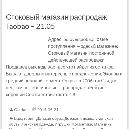
л
а
Стоковый магазин распродаж
т
Taobao – 21.05
а
Адрес: pdlover.taobaoНовые
д
поступления — здесьО магазине:
Стоковый магазин, постоянной
р
действующей распродажи.
у
Продавец выкладывает все что найдет из остатков.
Бывают довольно интересные предложения. Эконом и
г
средний ценовой сегмент. Открыт в 2006 год.Скидки:
о
нет, сам по себе магазин — распродажаРейтинг:
хороший Соответствие фото: 4.8
м
.
Olezka
2014-05-21
Бижутерия
,
Детская обувь
,
Детская одежда
,
Женская
A
обувь
,
Женская одежда
,
Игрушки
,
Косметика
,
Магазины
,