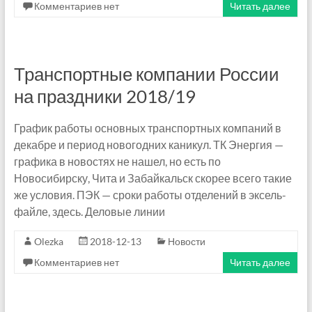
л
Комментариев нет
Читать далее
а
т
Транспортные компании России
а
на праздники 2018/19
д
График работы основных транспортных компаний в
р
декабре и период новогодних каникул. ТК Энергия —
у
графика в новостях не нашел, но есть по
Новосибирску, Чита и Забайкальск скорее всего такие
г
же условия. ПЭК — сроки работы отделений в эксель-
о
файле, здесь. Деловые линии
м
Olezka
2018-12-13
Новости
.
Комментариев нет
Читать далее
A