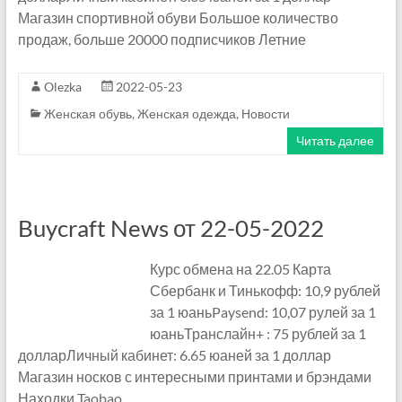
е
Магазин спортивной обуви Большое количество
продаж, больше 20000 подписчиков Летние
.
T
Olezka
2022-05-23
Женская обувь
,
Женская одежда
,
Новости
a
Читать далее
o
b
a
Buycraft News от 22-05-2022
o
Курс обмена на 22.05 Карта
—
Сбербанк и Тинькофф: 10,9 рублей
за 1 юаньPaysend: 10,07 рулей за 1
1
юаньТранслайн+ : 75 рублей за 1
долларЛичный кабинет: 6.65 юаней за 1 доллар
6
Магазин носков с интересными принтами и брэндами
8
Находки Taobao