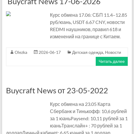
Buycraft News 17-06-2026
п
о
Курс обмена 17.06: СБП 11.4–12.85
руб/юань, USDT 6.67 CNY, новости
к
REDMI наушников, правил 618 и
изменений на границе с Китаем.
у
п
Olezka
2026-06-17
Детская одежда
,
Новости
к
Читать далее
и
в
Buycraft News от 23-05-2022
К
Курс обмена на 23.05 Карта
и
Сбербанк и Тинькофф: 10,6 рублей
т
за 1 юаньPaysend: 10,11 рублей за 1
юаньТранслайн+ : 70 рублей за 1
а
долларЛичный кабинет: 6.65 юаней за 1 доллар