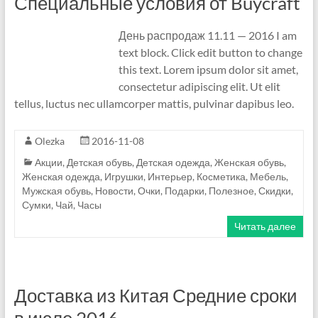
Специальные условия от Buycraft
н
и
День распродаж 11.11 — 2016 I am
к
text block. Click edit button to change
в
this text. Lorem ipsum dolor sit amet,
К
consectetur adipiscing elit. Ut elit
и
tellus, luctus nec ullamcorper mattis, pulvinar dapibus leo.
т
а
Olezka
2016-11-08
е
—
Акции
,
Детская обувь
,
Детская одежда
,
Женская обувь
,
Женская одежда
,
Игрушки
,
Интерьер
,
Косметика
,
Мебель
,
П
Мужская обувь
,
Новости
,
Очки
,
Подарки
,
Полезное
,
Скидки
,
р
Сумки
,
Чай
,
Часы
о
Читать далее
ф
е
с
с
Доставка из Китая Средние сроки
и
я