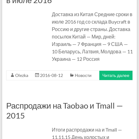
в июле 2016
ш
о
Доставка из Китая Средние сроки в
п
июле 2016 год со склада Buycraft в
о
Россию и другие страны. Доставка
г
посылок Китай — Мир, дней:
о
Израиль — 7 Франция — 9 США —
л
10 Беларусь, Латвия, Молдова — 11
и
Украина — 12 Россия
к
Olezka
2016-08-12
Новости
Читать далее
Распродажи на Taobao и Tmall —
2015
Итоги распродажи на и Tmall —
11.11.15 День холостых и