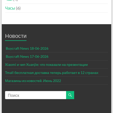
Часы
(6)
Новости
Buycraft News 18-06-2026
Buycraft News 17-06-2026
Xiaomi и чип Xuanjie: что показали на презентации
Tmall бесплатная доставка теперь работает в 12 странах
Магазины из новостей. Июнь 2022​