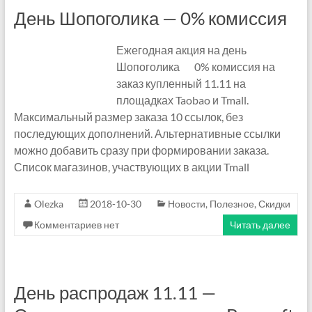
m
День Шопоголика — 0% комиссия
a
Ежегодная акция на день
z
Шопоголика 0% комиссия на
o
заказ купленный 11.11 на
площадках Taobao и Tmall.
n
Максимальный размер заказа 10 ссылок, без
последующих дополнений. Альтернативные ссылки
F
можно добавить сразу при формировании заказа.
B
Список магазинов, участвующих в акции Tmall
A
Olezka
2018-10-30
Новости
,
Полезное
,
Скидки
П
Комментариев нет
Читать далее
о
с
р
е
День распродаж 11.11 —
д