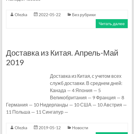
8
Olezka
2022-05-22
Без рубрики
—
Читать далее
W
e
Доставка из Китая. Апрель-Май
c
2019
h
a
Доставка из Китая, с учетом всех
служб доставки. В среднем дней:
t
Канада — 4 Япония — 5
Великобритания — 9 Франция — 8
.
Германия — 10 Нидерланды — 10 США — 10 Австрия —
О
11 Польша — 11 Сингапур —
п
Olezka
2019-05-12
Новости