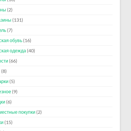
оны
(2)
азины
(131)
ель
(7)
кая обувь
(16)
ская одежда
(40)
ости
(66)
и
(8)
арки
(5)
езное
(9)
дки
(6)
естные покупки
(2)
ки
(15)