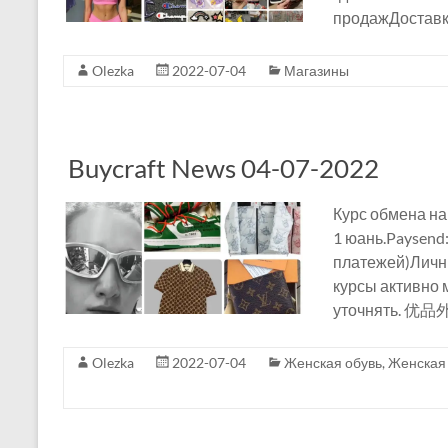
Оплата
продажДоставка
другом.
Amazon
Olezka
2022-07-04
Магазины
FBA
Посредник
Buycraft News 04-07-2022
в
Китае
Курс обмена на
—
1 юань.Paysend:
Профессия
платежей)Личны
шопоголик
курсы активно
уточнять. 优品
Olezka
2022-07-04
Женская обувь
,
Женская