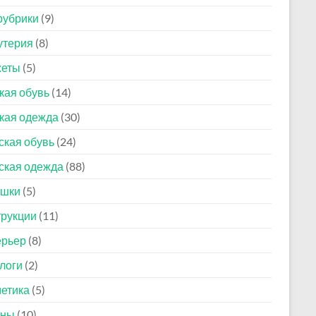
рубрики
(9)
утерия
(8)
жеты
(5)
кая обувь
(14)
кая одежда
(30)
кая обувь
(24)
ская одежда
(88)
ушки
(5)
рукции
(11)
ерьер
(8)
логи
(2)
етика
(5)
оны
(10)