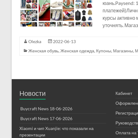
юань.Paysend: 1
платежей)Личны
курсы активно
уточнять. Мага
Olezka
2022-06-13
Женская обувь
,
Женская одежда
,
Купоны
,
Магазины
,
М
Новости
Кабинет
Оформлени
Buycraft News 18-06-2026
Регистраци
Buycraft News 17-06-2026
Руководств
Xiaomi и чип Xuanjie: что показали на
Оплата на 
презентации