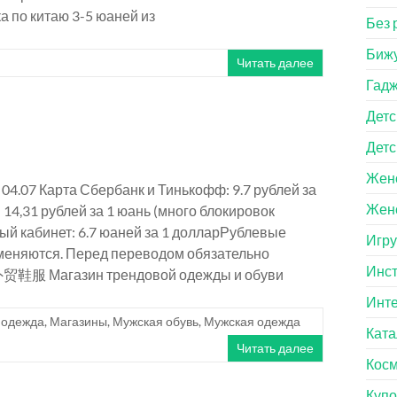
 по китаю 3-5 юаней из
Без 
Биж
Читать далее
Гад
Детс
Детс
Женс
 04.07 Карта Сбербанк и Тинькофф: 9.7 рублей за
Жен
 14,31 рублей за 1 юань (много блокировок
й кабинет: 6.7 юаней за 1 долларРублевые
Игр
 меняются. Перед переводом обязательно
Инст
外贸鞋服 Магазин трендовой одежды и обуви
Инт
 одежда
,
Магазины
,
Мужская обувь
,
Мужская одежда
Ката
Читать далее
Косм
Куп