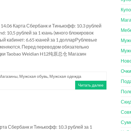
Куп
Маг
 14.06 Карта Сбербанк и Тинькофф: 10.3 рублей
Меб
nd: 10,5 рублей за 1 юань (много блокировок
й кабинет: 6.65 юаней за 1 долларРублевые
Мужс
 меняются. Перед переводом обязательно
Муж
одки Taobao Weidian H12纯原总仓 Магазин
Нов
Очк
Магазины
,
Мужская обувь
,
Мужская одежда
Под
Читать далее
Пол
Ски
Совм
Сум
рта Сбербанк и Тинькофф: 10.3 рублей за 1