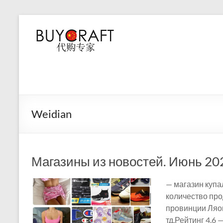
Перейти
к
Buycraft
содержимому
—
покупки
в
Китае.
Weidian
Taobao
—
Магазины из новостей. Июнь 202
1688
—
— магазин купа
количество про
Wechat.
провинции Ляон
тд.Рейтинг 4.6