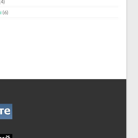
(4)
ы
(6)