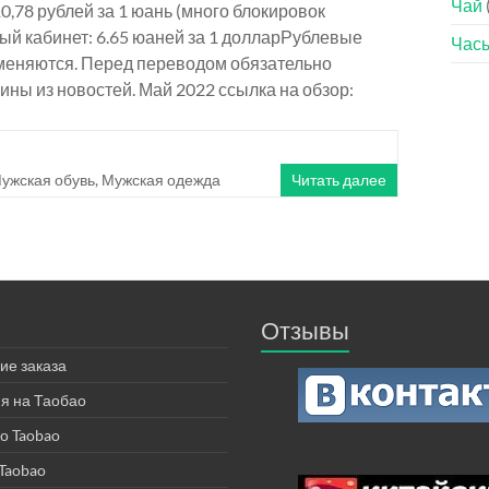
Чай
0,78 рублей за 1 юань (много блокировок
й кабинет: 6.65 юаней за 1 долларРублевые
Час
 меняются. Перед переводом обязательно
зины из новостей. Май 2022 ссылка на обзор:
ужская обувь
,
Мужская одежда
Читать далее
Отзывы
е заказа
я на Таобао
о Taobao
Taobao